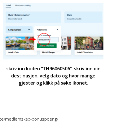
skriv inn koden “TH96060506”. skriv inn din
destinasjon, velg dato og hvor mange
gjester og klikk på søke ikonet.
vice/medlemskap-bonuspoeng/