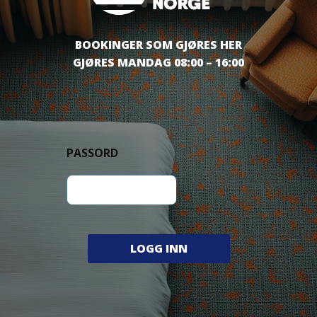
BOOKINGER SOM GJØRES HER
GJØRES MANDAG 08:00 – 16:00
P
PASSORD
A
S
S
O
LOGG INN
R
D
P