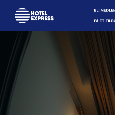
Skip
to
BLI MEDLE
content
FÅ ET TIL